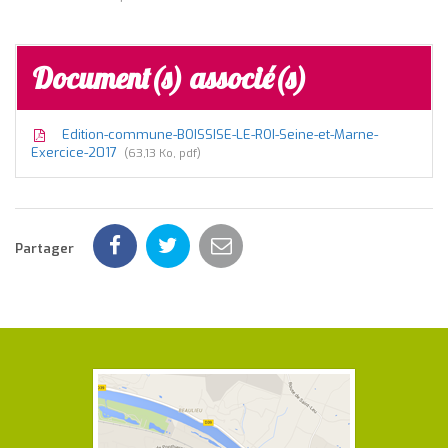
Document(s) associé(s)
Edition-commune-BOISSISE-LE-ROI-Seine-et-Marne-
Exercice-2017
63,13 Ko, pdf
Partager
Coordonnées
et
horaires