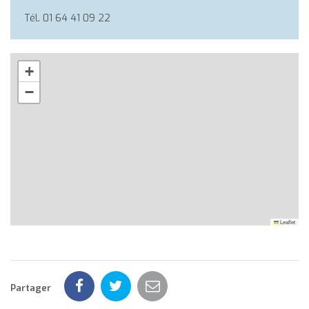
Tél. 01 64 41 09 22
+
−
Leaflet
Partager