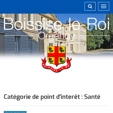
Gestion des traceurs
Toggl
navig
Catégorie de point d'interêt :
Santé