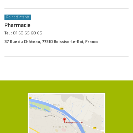
Point d'intérêt
Pharmacie
Tel : 01 60 65 60 65
37 Rue du Château, 77310 Boissise-le-Roi, France
Coordonnées
et
horaires